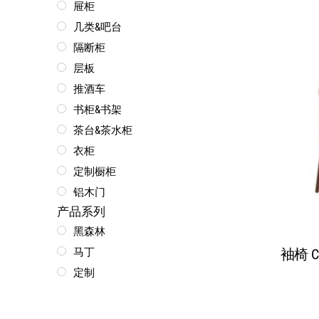
屉柜
几类&吧台
隔断柜
层板
推酒车
书柜&书架
茶台&茶水柜
衣柜
定制橱柜
铝木门
产品系列
黑森林
马丁
袖椅 CH
定制