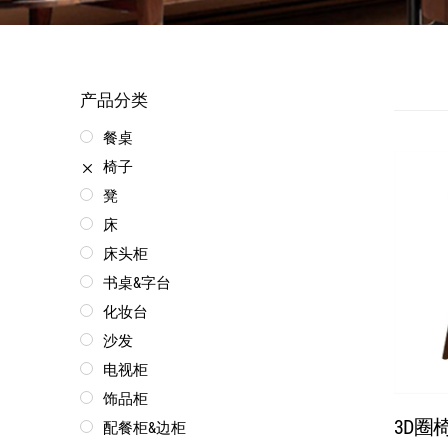
产品分类
餐桌
椅子
凳
床
床头柜
书桌&字台
化妆台
沙发
电视柜
饰品柜
3D圈椅 
配餐柜&边柜