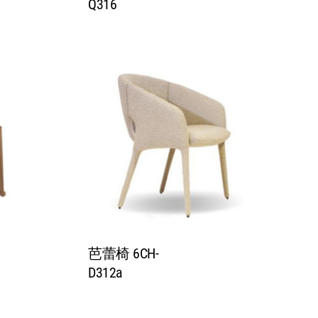
Q316
芭蕾椅 6CH-
D312a