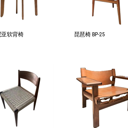
尼亚软背椅
琵琶椅 BP-25