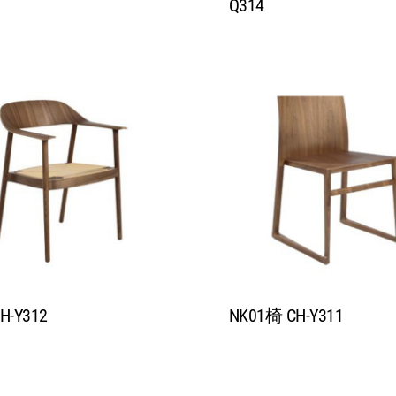
Q314
-Y312
NK01椅 CH-Y311