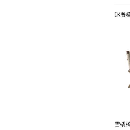
DK餐椅
雪橇椅 